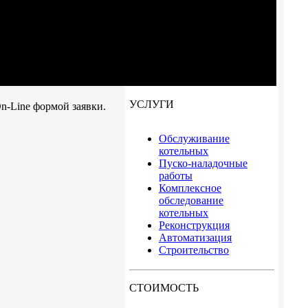
УСЛУГИ
n-Line формой заявки.
Обслуживание
котельных
Пуско-наладочные
работы
Комплексное
обследование
котельных
Реконструкция
Автоматизация
Строительство
СТОИМОСТЬ