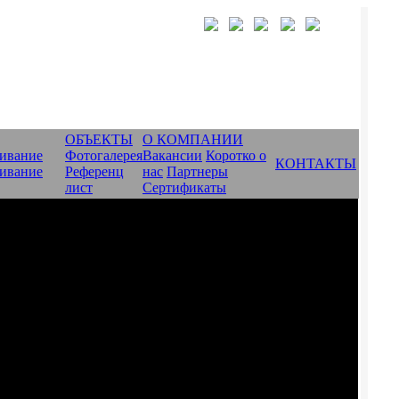
ОБЪЕКТЫ
О КОМПАНИИ
ивание
Фотогалерея
Вакансии
Коротко о
КОНТАКТЫ
ивание
Референц
нас
Партнеры
лист
Сертификаты